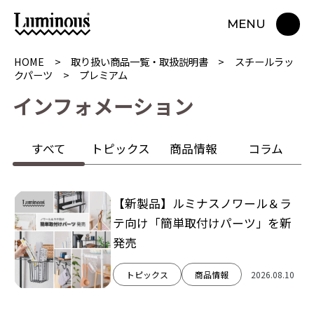
MENU
HOME
取り扱い商品一覧・取扱説明書
スチールラッ
クパーツ
プレミアム
イ
ン
フ
ォ
メ
ー
シ
ョ
ン
すべて
トピックス
商品情報
コラム
【新製品】ルミナスノワール＆ラ
テ向け「簡単取付けパーツ」を新
発売
トピックス
商品情報
2026.08.10