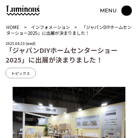
MENU
HOME
インフォメーション
「ジャパンDIYホームセン
ターショー2025」に出展が決まりました！
2025.04.23 (wed)
「
ジ
ャ
パ
ン
D
I
Y
ホ
ー
ム
セ
ン
タ
ー
シ
ョ
ー
2
0
2
5
」
に
出
展
が
決
ま
り
ま
し
た
！
トピックス