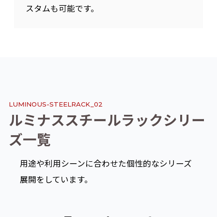
スタムも可能です。
L
U
M
I
N
O
U
S
-
S
T
E
E
L
R
A
C
K
_
0
2
ル
ミ
ナ
ス
ス
チ
ー
ル
ラ
ッ
ク
シ
リ
ー
ズ
一
覧
用途や利用シーンに合わせた個性的なシリーズ
展開をしています。