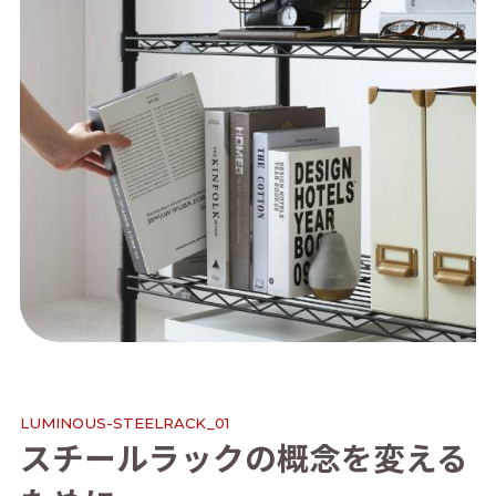
L
U
M
I
N
O
U
S
-
S
T
E
E
L
R
A
C
K
_
0
1
ス
チ
ー
ル
ラ
ッ
ク
の
概
念
を
変
え
る