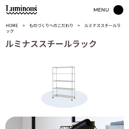
MENU
HOME
ものづくりへのこだわり
ルミナススチールラ
ック
ル
ミ
ナ
ス
ス
チ
ー
ル
ラ
ッ
ク