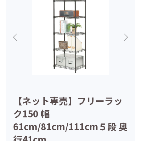
っ
【ネット専売】フリーラッ
【
cm
ク150 幅
ー
61cm/81cm/111cm５段 奥
61
行41cm
行