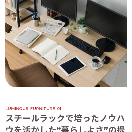
L
U
M
I
N
O
U
S
-
F
U
R
N
I
T
U
R
E
_
0
1
ス
チ
ー
ル
ラ
ッ
ク
で
培
っ
た
ノ
ウ
ハ
ウ
を
活
か
し
た
“
暮
ら
し
よ
さ
”
の
提