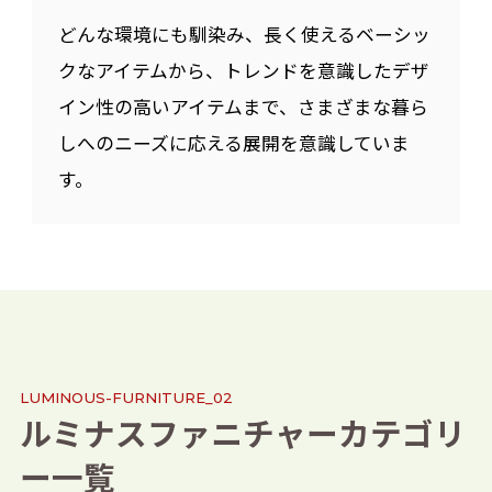
どんな環境にも馴染み、長く使えるベーシッ
クなアイテムから、トレンドを意識したデザ
イン性の高いアイテムまで、さまざまな暮ら
しへのニーズに応える展開を意識していま
す。
L
U
M
I
N
O
U
S
-
F
U
R
N
I
T
U
R
E
_
0
2
ル
ミ
ナ
ス
フ
ァ
ニ
チ
ャ
ー
カ
テ
ゴ
リ
ー
一
覧