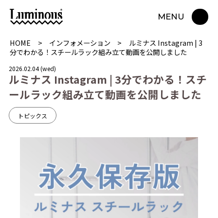
MENU
HOME
インフォメーション
ルミナス Instagram | 3
分でわかる！スチールラック組み立て動画を公開しました
2026.02.04 (wed)
ル
ミ
ナ
ス
I
n
s
t
a
g
r
a
m
|
3
分
で
わ
か
る
！
ス
チ
ー
ル
ラ
ッ
ク
組
み
立
て
動
画
を
公
開
し
ま
し
た
トピックス