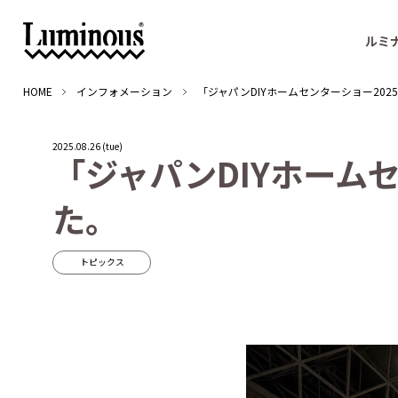
ルミ
HOME
インフォメーション
「ジャパンDIYホームセンターショー20
2025.08.26 (tue)
「
ジ
ャ
パ
ン
D
I
Y
ホ
ー
ム
た
。
トピックス