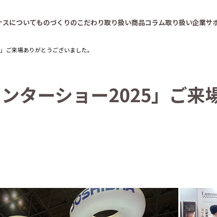
ナスについて
ものづくりのこだわり
取り扱い商品
コラム
取り扱い企業
サ
25」ご来場ありがとうございました。
セ
ン
タ
ー
シ
ョ
ー
2
0
2
5
」
ご
来