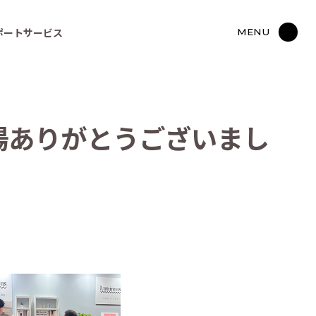
ポートサービス
MENU
場
あ
り
が
と
う
ご
ざ
い
ま
し