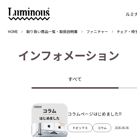
ルミ
HOME
取り扱い商品一覧・取扱説明書
ファニチャー
チェア・椅
イ
ン
フ
ォ
メ
ー
シ
ョ
ン
すべて
コラムページはじめました!!
2026.08.06
トピックス
コラム