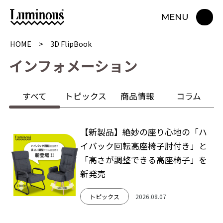
MENU
HOME
3D FlipBook
イ
ン
フ
ォ
メ
ー
シ
ョ
ン
すべて
トピックス
商品情報
コラム
【新製品】絶妙の座り心地の「ハ
イバック回転高座椅子肘付き」と
「高さが調整できる高座椅子」を
新発売
トピックス
2026.08.07