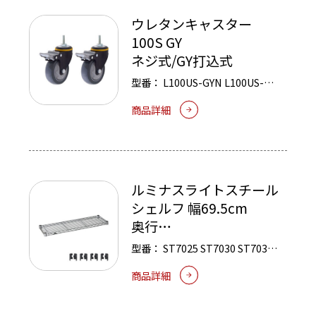
ウレタンキャスター
100S GY
ネジ式/GY打込式
型番：
L100US-GYN
L100US-
GYU
商品詳細
ルミナスライトスチール
シェルフ 幅69.5cm
奥行
24.5/29.5/34.5/39.5cm
型番：
ST7025
ST7030
ST7035
ST7040
商品詳細