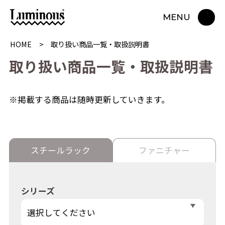
MENU
HOME
取り扱い商品一覧・取扱説明書
取
り
扱
い
商
品
一
覧
・
取
扱
説
明
書
※掲載する商品は随時更新していきます。
スチールラック
ファニチャー
シリーズ