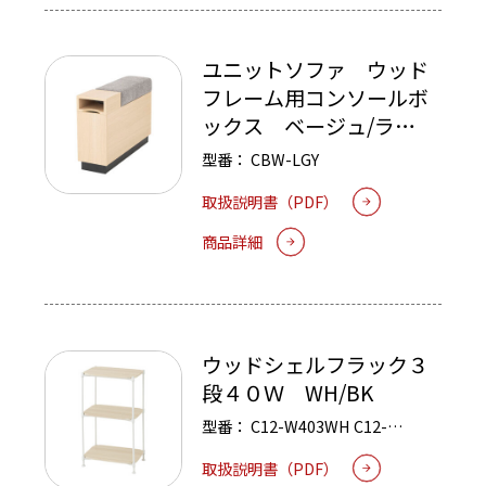
ユニットソファ ウッド
フレーム用コンソールボ
ックス ベージュ/ライ
トグレー
型番：
CBW-LGY
取扱説明書（PDF）
商品詳細
ウッドシェルフラック３
段４０Ｗ WH/BK
型番：
C12-W403WH
C12-
W403BK
取扱説明書（PDF）