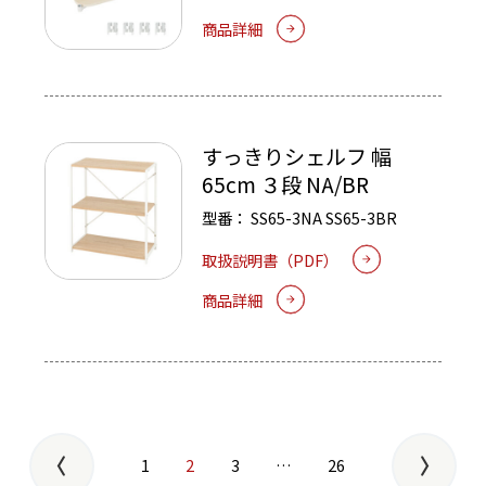
4030BR
商品詳細
すっきりシェルフ 幅
65cm ３段 NA/BR
型番：
SS65-3NA
SS65-3BR
取扱説明書（PDF）
商品詳細
投
1
2
3
…
26
稿