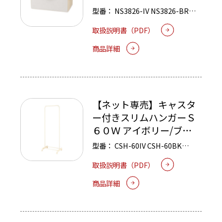
型番：
NS3826-IV
NS3826-BR
NS3826-BK
NS3826-GY
取扱説明書（PDF）
商品詳細
【ネット専売】キャスタ
ー付きスリムハンガーＳ
６０Ｗ アイボリー/ブラ
ック/グレー
型番：
CSH-60IV
CSH-60BK
CSH-60GY
取扱説明書（PDF）
商品詳細