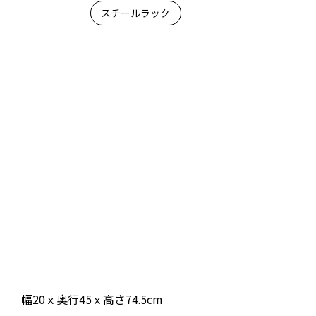
スチールラック
幅20ｘ奥行45ｘ高さ74.5cm