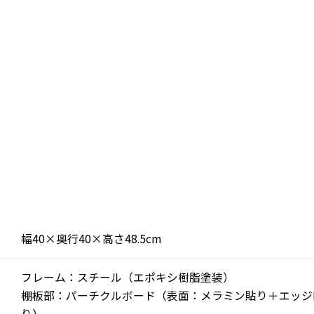
幅40×奥行40×高さ48.5cm
フレーム：スチール（エポキシ樹脂塗装）
棚板部：パーチクルボード（表面：メラミン貼り＋エッジP
り）