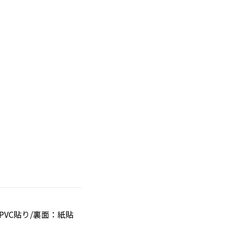
VC貼り/裏面：紙貼