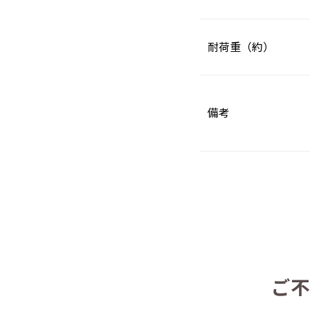
耐荷重（約）
備考
ご不