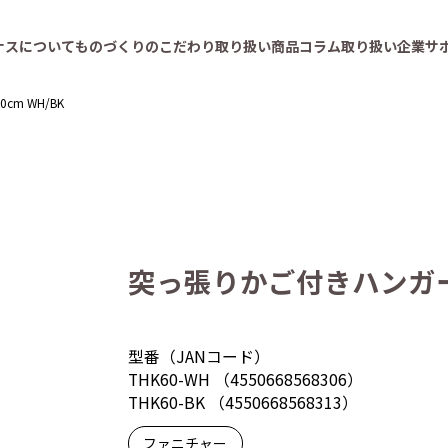
ナスについて
ものづくりのこだわり
取り扱い商品
コラム
取り扱い企業
サ
m WH/BK
突っ張りかご付きハンガー 幅
型番（JANコード）
THK60-WH （4550668568306）
THK60-BK （4550668568313）
ファニチャー