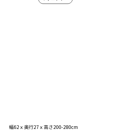
幅62ｘ奥行27ｘ高さ200-280cm