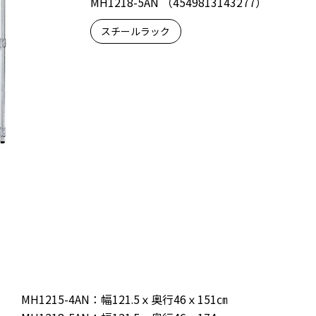
MH1218-5AN （4549813143277）
スチールラック
MH1215-4AN：幅121.5ｘ奥行46ｘ151㎝