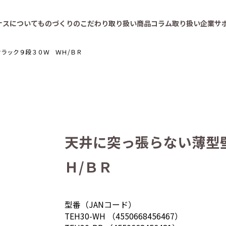
ナスについて
ものづくりのこだわり
取り扱い商品
コラム
取り扱い企業
サ
ラック９段３０Ｗ ＷＨ/ＢＲ
天井に突っ張らない薄型
Ｈ/ＢＲ
型番（JANコード）
TEH30-WH （4550668456467）