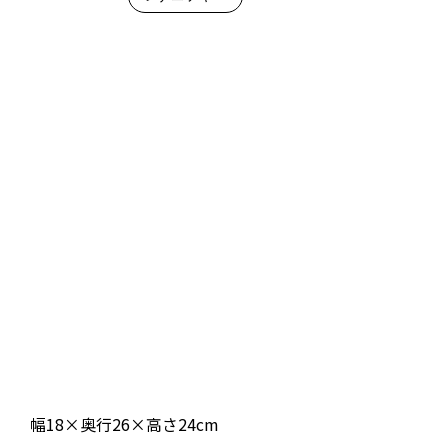
幅18×奥行26×高さ24cm