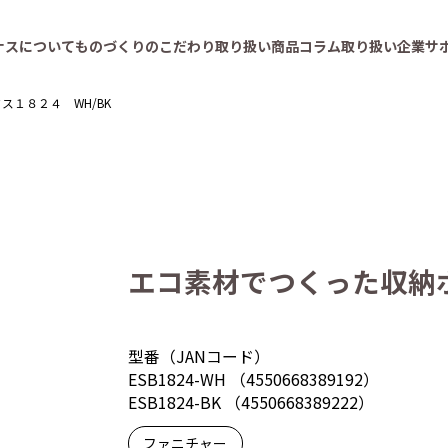
ナスについて
ものづくりのこだわり
取り扱い商品
コラム
取り扱い企業
サ
１８２４ WH/BK
エコ素材でつくった収納ボ
型番（JANコード）
ESB1824-WH （4550668389192）
ESB1824-BK （4550668389222）
ファニチャー