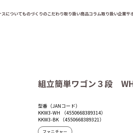
ナスについて
ものづくりのこだわり
取り扱い商品
コラム
取り扱い企業
サ
組立簡単ワゴン３段 WH
型番（JANコード）
KKW3-WH （4550668389314）
KKW3-BK （4550668389321）
ファニチャー