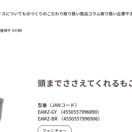
ナスについて
ものづくりのこだわり
取り扱い商品
コラム
取り扱い企業
サ
椅子 GY/BR
頭までささえてくれるもこも
型番（JANコード）
EAMZ-GY （4550557996890）
EAMZ-BR （4550557996906）
ファニチャー