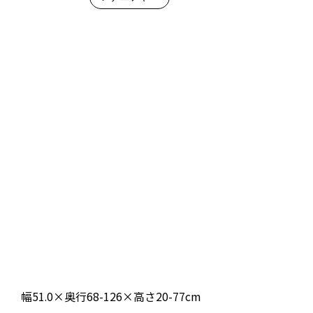
幅51.0×奥行68-126×高さ20-77cm