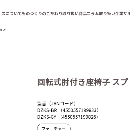
ナスについて
ものづくりのこだわり
取り扱い商品
コラム
取り扱い企業
サ
/GY
回転式肘付き座椅子 スプレ 
型番（JANコード）
DZKS-BR （4550557199833）
DZKS-GY （4550557199826）
ファニチャー