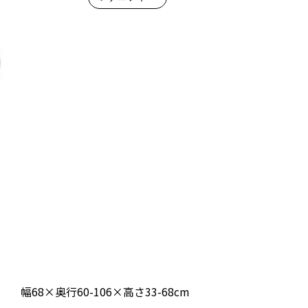
幅68×奥行60-106×高さ33-68cm