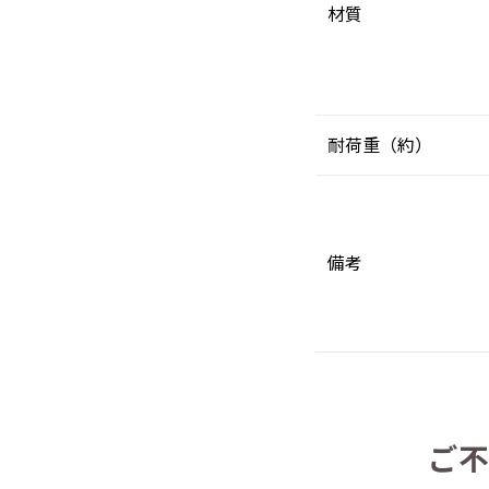
材質
耐荷重（約）
備考
ご不