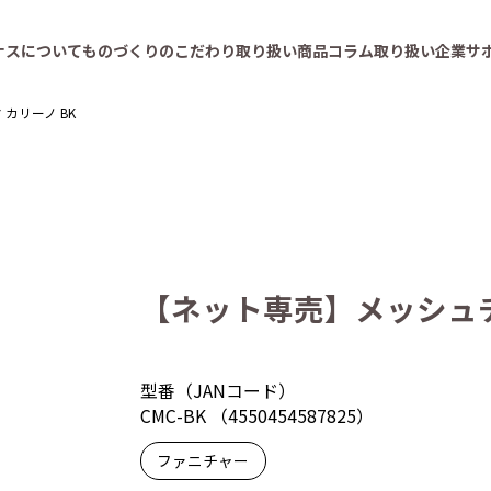
ナスについて
ものづくりのこだわり
取り扱い商品
コラム
取り扱い企業
サ
カリーノ BK
【ネット専売】メッシュチ
型番（JANコード）
CMC-BK （4550454587825）
ファニチャー