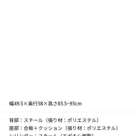
幅49.5×奥行58×高さ85.5~95cm
背部：スチール（張り材：ポリエステル）
座部：合板＋クッション（張り材：ポリエステル）
シリンダー：スチール（エポキシ樹脂）