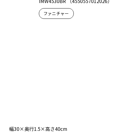
IMW4530BR （4550557012026）
ファニチャー
幅30×奥行1.5×高さ40cm