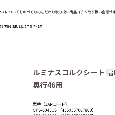
ナスについて
ものづくりのこだわり
取り扱い商品
コラム
取り扱い企業
サ
/用91.5用/121.5用奥行46用
ルミナスコルクシート 幅61用
奥行46用
型番（JANコード）
OPS-6045CS （4550557067880）