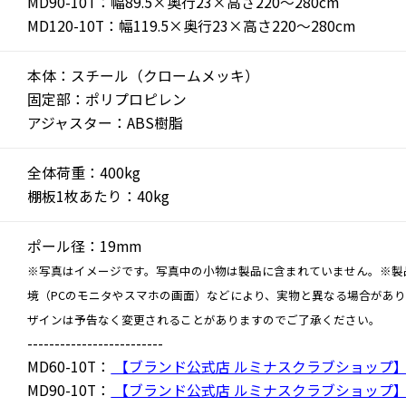
MD90-10T：幅89.5×奥行23×高さ220～280cm
MD120-10T：幅119.5×奥行23×高さ220～280cm
本体：スチール（クロームメッキ）
固定部：ポリプロピレン
アジャスター：ABS樹脂
全体荷重：400kg
棚板1枚あたり：40kg
ポール径：19mm
※写真はイメージです。写真中の小物は製品に含まれていません。※製
境（PCのモニタやスマホの画面）などにより、実物と異なる場合があ
ザインは予告なく変更されることがありますのでご了承ください。
-------------------------
MD60-10T：
【ブランド公式店 ルミナスクラブショップ
MD90-10T：
【ブランド公式店 ルミナスクラブショップ