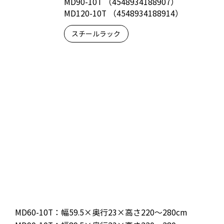
MD90-10T （4548934188907）
MD120-10T （4548934188914）
スチールラック
MD60-10T：幅59.5×奥行23×高さ220～280cm