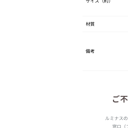
サイズ（約）
材質
備考
ご不
ルミナスの
窓口（