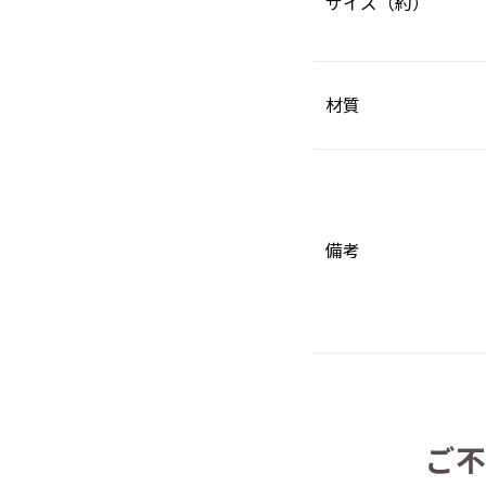
サイズ（約）
材質
備考
ご不