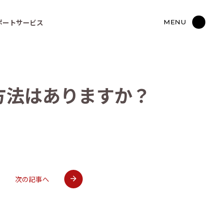
ポートサービス
MENU
方
法
は
あ
り
ま
す
か
？
次の記事へ