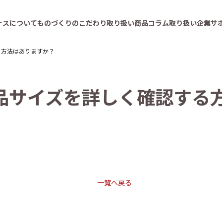
ナスについて
ものづくりのこだわり
取り扱い商品
コラム
取り扱い企業
サ
る方法はありますか？
品
サ
イ
ズ
を
詳
し
く
確
認
す
る
一覧へ戻る