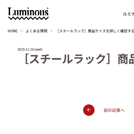
ルミ
HOME
よくある質問
［スチールラック］商品サイズを詳しく確認す
2025.11.26 (wed)
［
ス
チ
ー
ル
ラ
ッ
ク
］
商
前の記事へ