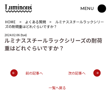
MENU
HOME
よくある質問
ルミナススチールラックシリー
ズの耐荷重はどれぐらいですか？
2024.02.06 (tue)
ル
ミ
ナ
ス
ス
チ
ー
ル
ラ
ッ
ク
シ
リ
ー
ズ
の
耐
荷
重
は
ど
れ
ぐ
ら
い
で
す
か
？
前の記事へ
次の記事へ
一覧へ戻る