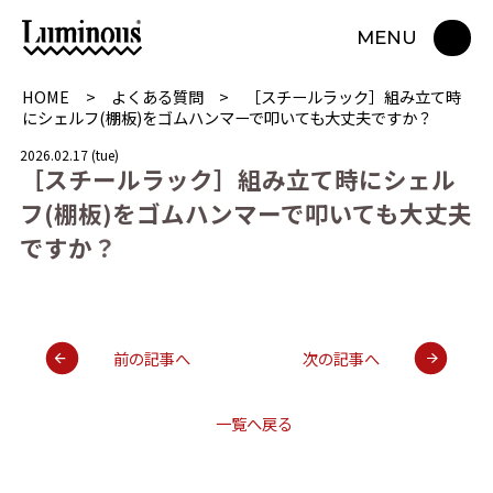
MENU
HOME
よくある質問
［スチールラック］組み立て時
にシェルフ(棚板)をゴムハンマーで叩いても大丈夫ですか？
2026.02.17 (tue)
［
ス
チ
ー
ル
ラ
ッ
ク
］
組
み
立
て
時
に
シ
ェ
ル
フ
(
棚
板
)
を
ゴ
ム
ハ
ン
マ
ー
で
叩
い
て
も
大
丈
夫
で
す
か
？
前の記事へ
次の記事へ
一覧へ戻る